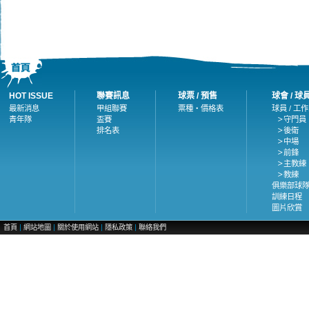
HOT ISSUE
聯賽訊息
球票 / 預售
球會 / 球
最新消息
甲組聯賽
票種・價格表
球員 / 工
青年隊
盃賽
守門員
排名表
後衛
中場
前鋒
主教練
教練
俱樂部球
訓練日程
圖片欣賞
|
|
|
|
首頁
網站地圖
關於使用網站
隱私政策
聯絡我們