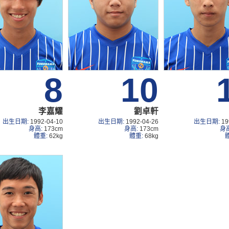
8
10
李嘉耀
劉卓軒
出生日期:
1992-04-10
出生日期:
1992-04-26
出生日期:
19
身高:
173cm
身高:
173cm
身
體重:
62kg
體重:
68kg