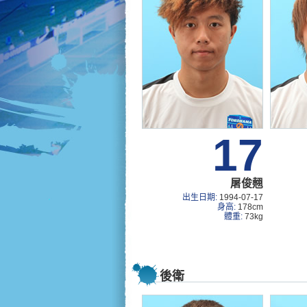
17
屠俊翹
出生日期:
1994-07-17
身高:
178cm
體重:
73kg
後衛