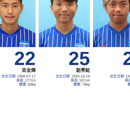
22
25
梁金輝
劉學銘
出生日期:
1986-07-17
出生日期:
1995-10-19
出生日期:
19
身高:
177cm
身高:
187cm
身
體重:
68kg
體重:
78kg