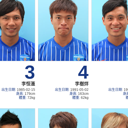
3
4
李恒滙
李樹烊
出生日期:
1985-02-15
出生日期:
1991-05-02
出生日期:
19
身高:
179cm
身高:
163cm
身
體重:
72kg
體重:
62kg