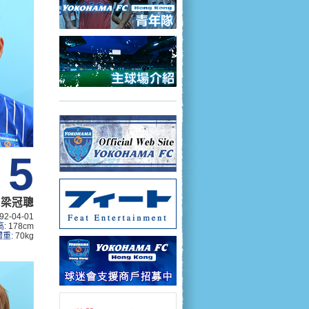
5
梁冠聰
92-04-01
高:
178cm
體重:
70kg