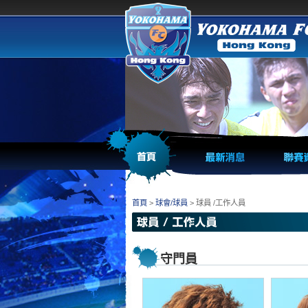
首頁
>
球會/球員
> 球員 /工作人員
守門員