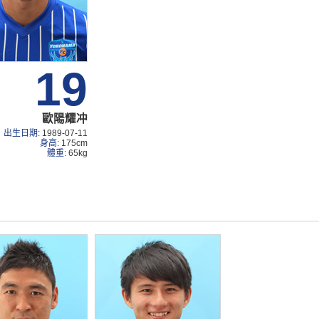
19
歐陽耀冲
出生日期:
1989-07-11
身高:
175cm
體重:
65kg