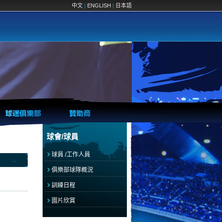
中文
|
ENGLISH
|
日本語
球會/球員
球員 /工作人員
俱樂部球隊概況
訓練日程
圖片欣賞