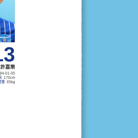
13
許嘉樂
94-01-05
高:
170cm
體重:
65kg