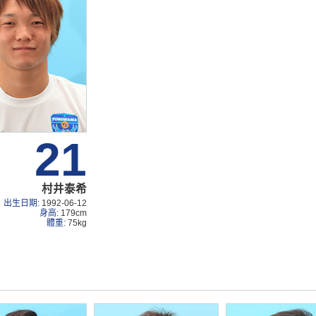
21
村井泰希
出生日期:
1992-06-12
身高:
179cm
體重:
75kg